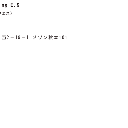
ing E.S
グエス)
2－19－1 メゾン秋本101