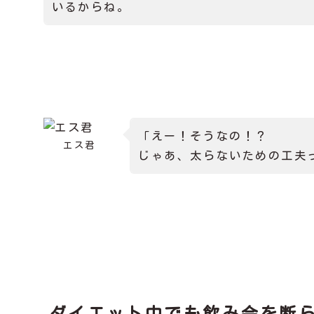
いるからね。
「えー！そうなの！？
エス君
じゃあ、太らないための工夫
ダイエット中でも飲み会を断