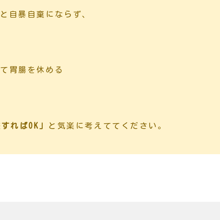
」と自暴自棄にならず、
して胃腸を休める
す
すればOK」
と気楽に考えててください。