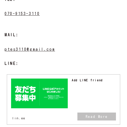
070-9153-3110
MAIL:
ptes3110@gmail.com
LINE:
Add LINE friend
lin.ee